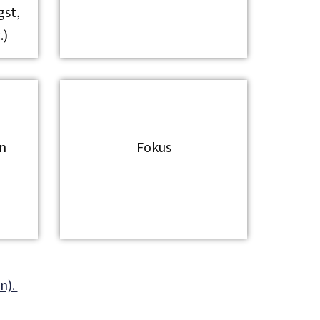
gst,
.)
n
Fokus
n).