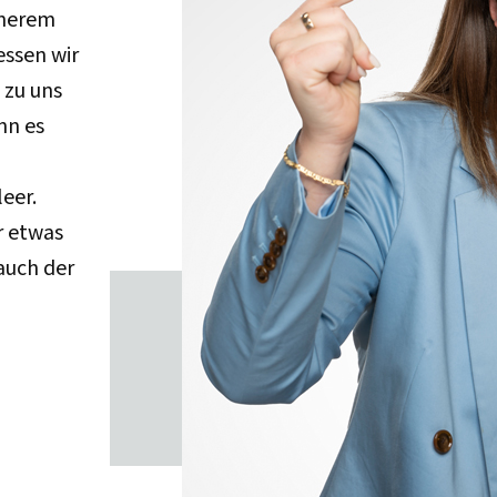
nnerem
ssen wir
 zu uns
ann es
leer.
r etwas
auch der