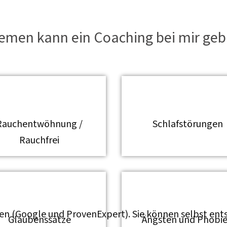
emen kann ein Coaching bei mir ge
Rauchentwöhnung /
Schlafstörungen
Rauchfrei
ten (Google und ProvenExpert). Sie können selbst ents
Glaubenssätze
Ängsten und Phobi